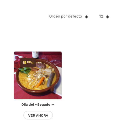
Orden por defecto
12
15
,00
€
Olla del «Segador»
VER AHORA