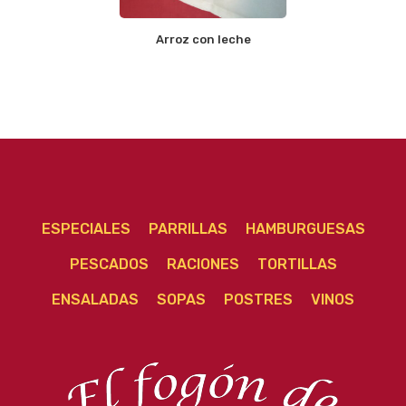
Arroz con leche
ESPECIALES
PARRILLAS
HAMBURGUESAS
PESCADOS
RACIONES
TORTILLAS
ENSALADAS
SOPAS
POSTRES
VINOS